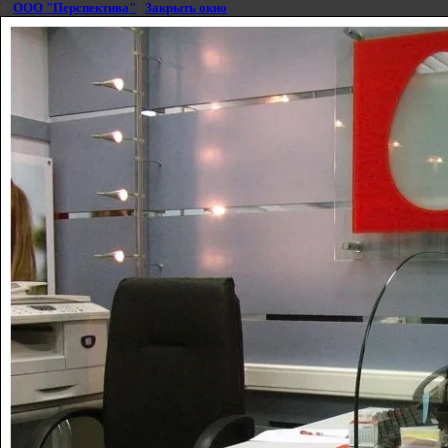
©
ООО "Перспектива"
|
Закрыть окно