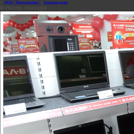
©
ООО "Перспектива"
|
Закрыть окно
В-Лазер, Находка