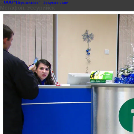
©
ООО "Перспектива"
|
Закрыть окно
Мегафон, Уссурийск