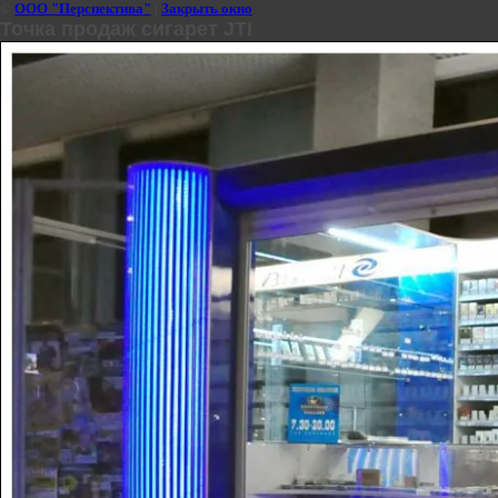
©
ООО "Перспектива"
|
Закрыть окно
Точка продаж сигарет JTI