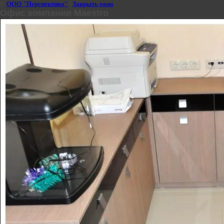
©
ООО "Перспектива"
|
Закрыть окно
Офис компании Maestro