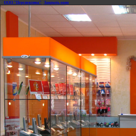
©
ООО "Перспектива"
|
Закрыть окно