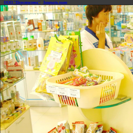
©
ООО "Перспектива"
|
Закрыть окно